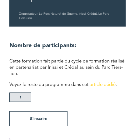
Organisateur: Le Parc Naturel de Gaume, Inissi, Crédal, Le Parc
Tiers-lieu
Nombre de participants:
Cette formation fait partie du cycle de formation réalisé
en partenariat par Inissi et Crédal au sein du Parc Tiers-
lieu.
Voyez le reste du programme dans cet
article dédié
.
quantité
de
Formation
:
S'inscrire
Obligations
administratives
et
juridiques