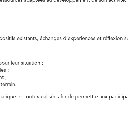
 ressources adaptées au développement de son activité.
sitifs existants, échanges d’expériences et réflexion su
our leur situation ;
es ;
nt ;
terrain.
tique et contextualisée afin de permettre aux participa