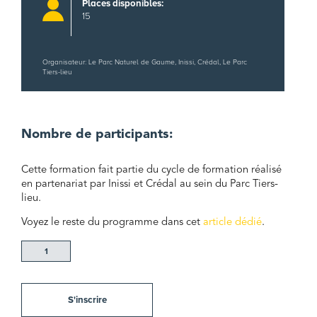
Places disponibles:
15
Organisateur: Le Parc Naturel de Gaume, Inissi, Crédal, Le Parc
Tiers-lieu
Nombre de participants:
Cette formation fait partie du cycle de formation réalisé
en partenariat par Inissi et Crédal au sein du Parc Tiers-
lieu.
Voyez le reste du programme dans cet
article dédié
.
quantité
de
Formation
:
S'inscrire
(Deux