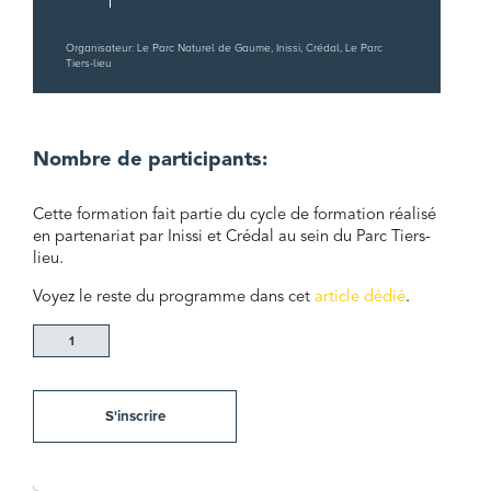
Organisateur: Le Parc Naturel de Gaume, Inissi, Crédal, Le Parc
Tiers-lieu
Nombre de participants:
Cette formation fait partie du cycle de formation réalisé
en partenariat par Inissi et Crédal au sein du Parc Tiers-
lieu.
Voyez le reste du programme dans cet
article dédié
.
quantité
de
Formation
:
S'inscrire
Gouvernance
:
organes
et